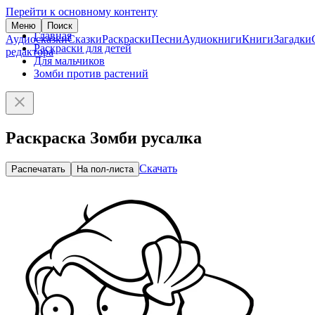
Перейти к основному контенту
Меню
Поиск
Главная
Аудиосказки
Сказки
Раскраски
Песни
Аудиокниги
Книги
Загадки
Раскраски для детей
редактора
Для мальчиков
Зомби против растений
Раскраска Зомби русалка
Скачать
Распечатать
На пол-листа