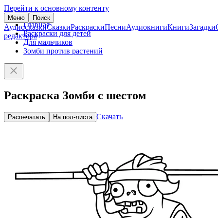
Перейти к основному контенту
Меню
Поиск
Главная
Аудиосказки
Сказки
Раскраски
Песни
Аудиокниги
Книги
Загадки
Раскраски для детей
редактора
Для мальчиков
Зомби против растений
Раскраска Зомби с шестом
Скачать
Распечатать
На пол-листа