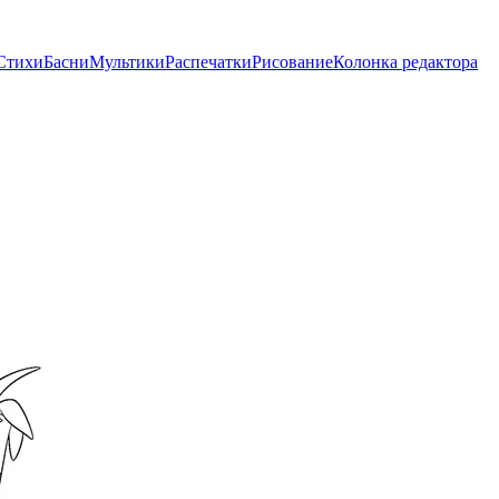
Стихи
Басни
Мультики
Распечатки
Рисование
Колонка редактора