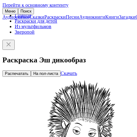
Перейти к основному контенту
Меню
Поиск
Главная
Аудиосказки
Сказки
Раскраски
Песни
Аудиокниги
Книги
Загадки
Раскраски для детей
Из мультфильмов
Зверопой
Раскраска Эш дикообраз
Скачать
Распечатать
На пол-листа