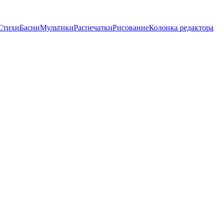
Стихи
Басни
Мультики
Распечатки
Рисование
Колонка редактора