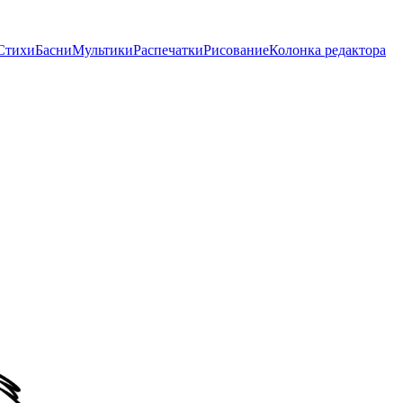
Стихи
Басни
Мультики
Распечатки
Рисование
Колонка редактора