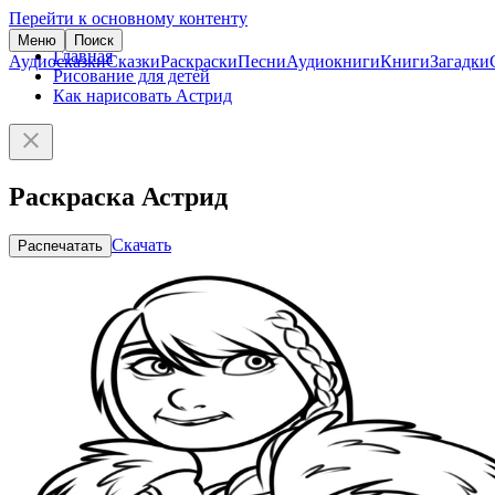
Перейти к основному контенту
Меню
Поиск
Главная
Аудиосказки
Сказки
Раскраски
Песни
Аудиокниги
Книги
Загадки
Рисование для детей
Как нарисовать Астрид
Раскраска Астрид
Скачать
Распечатать