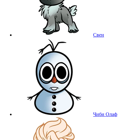
Свен
Чиби Олаф