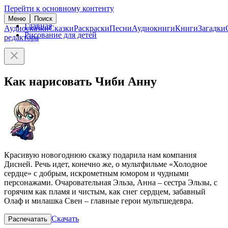
Перейти к основному контенту
Меню
Поиск
Главная
Аудиосказки
Сказки
Раскраски
Песни
Аудиокниги
Книги
Загадки
Рисование для детей
редактора
Как нарисовать Чиби Анну
Красивую новогоднюю сказку подарила нам компания
Дисней. Речь идет, конечно же, о мультфильме «Холодное
сердце» с добрым, искрометным юмором и чудными
персонажами. Очаровательная Эльза, Анна – сестра Эльзы, с
горячим как пламя и чистым, как снег сердцем, забавный
Олаф и милашка Свен – главные герои мультшедевра.
Скачать
Распечатать