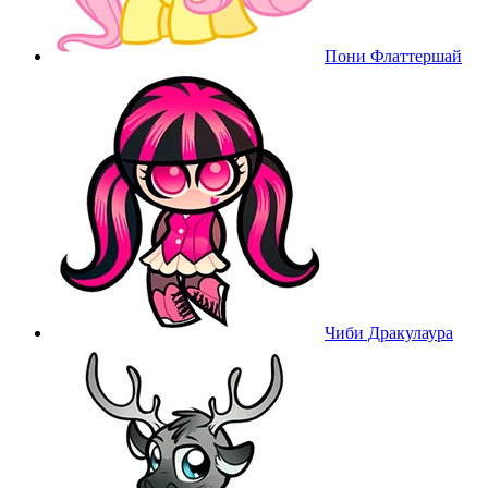
Пони Флаттершай
Чиби Дракулаура