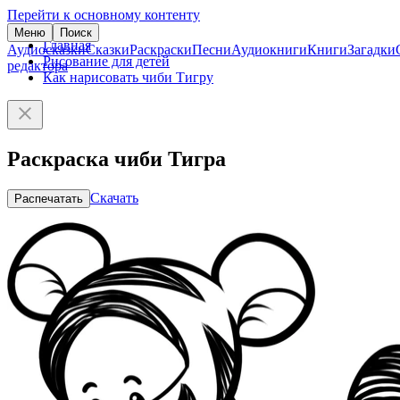
Перейти к основному контенту
Меню
Поиск
Главная
Аудиосказки
Сказки
Раскраски
Песни
Аудиокниги
Книги
Загадки
Рисование для детей
редактора
Как нарисовать чиби Тигру
Раскраска чиби Тигра
Скачать
Распечатать