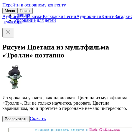
Перейти к основному контенту
Меню
Поиск
Главная
Аудиосказки
Сказки
Раскраски
Песни
Аудиокниги
Книги
Загадки
Рисование для детей
редактора
Рисуем Цветана из мультфильма
«Тролли» поэтапно
Из урока вы узнаете, как нарисовать Цветана из мультфильма
«Тролли». Вы не только научитесь рисовать Цветана
карандашом, но и прочтете о персонаже немало интересного.
Скачать
Распечатать