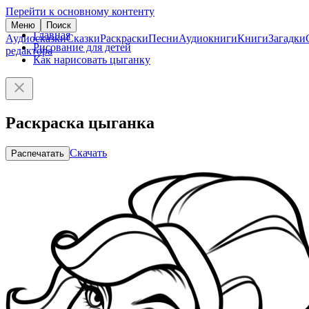
Перейти к основному контенту
Меню
Поиск
Главная
Аудиосказки
Сказки
Раскраски
Песни
Аудиокниги
Книги
Загадки
Рисование для детей
редактора
Как нарисовать цыганку
Раскраска цыганка
Скачать
Распечатать