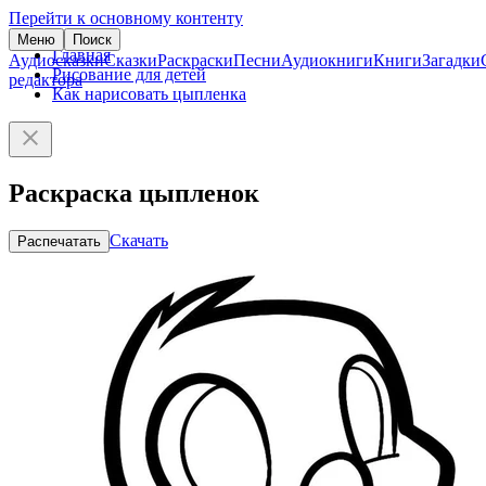
Перейти к основному контенту
Меню
Поиск
Главная
Аудиосказки
Сказки
Раскраски
Песни
Аудиокниги
Книги
Загадки
Рисование для детей
редактора
Как нарисовать цыпленка
Раскраска цыпленок
Скачать
Распечатать