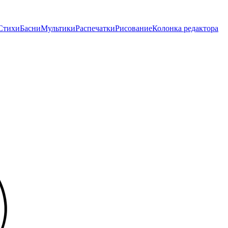
Стихи
Басни
Мультики
Распечатки
Рисование
Колонка редактора