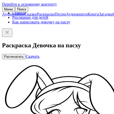
Перейти к основному контенту
Меню
Поиск
Главная
Аудиосказки
Сказки
Раскраски
Песни
Аудиокниги
Книги
Загадки
Рисование для детей
Как нарисовать девочку на пасху
Раскраска Девочка на пасху
Скачать
Распечатать