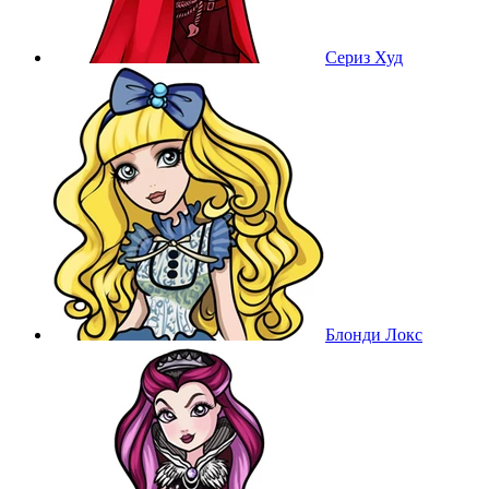
Сериз Худ
Блонди Локс