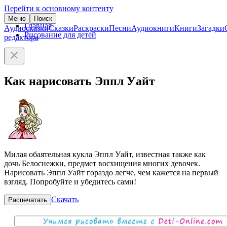
Перейти к основному контенту
Меню
Поиск
Главная
Аудиосказки
Сказки
Раскраски
Песни
Аудиокниги
Книги
Загадки
Рисование для детей
редактора
Как нарисовать Эппл Уайт
Милая обаятельная кукла Эппл Уайт, известная также как
дочь Белоснежки, предмет восхищения многих девочек.
Нарисовать Эппл Уайт гораздо легче, чем кажется на первый
взгляд. Попробуйте и убедитесь сами!
Скачать
Распечатать