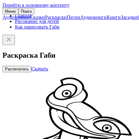
Перейти к основному контенту
Меню
Поиск
Главная
Аудиосказки
Сказки
Раскраски
Песни
Аудиокниги
Книги
Загадки
Рисование для детей
Как нарисовать Габи
Раскраска Габи
Скачать
Распечатать