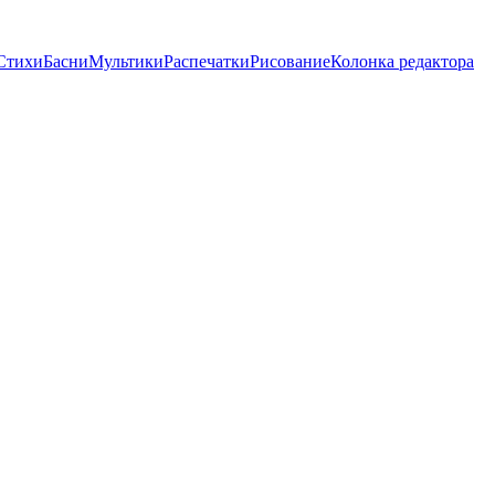
Стихи
Басни
Мультики
Распечатки
Рисование
Колонка редактора