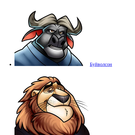
Буйволсон