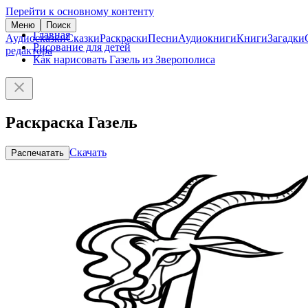
Перейти к основному контенту
Меню
Поиск
Главная
Аудиосказки
Сказки
Раскраски
Песни
Аудиокниги
Книги
Загадки
Рисование для детей
редактора
Как нарисовать Газель из Зверополиса
Раскраска Газель
Скачать
Распечатать