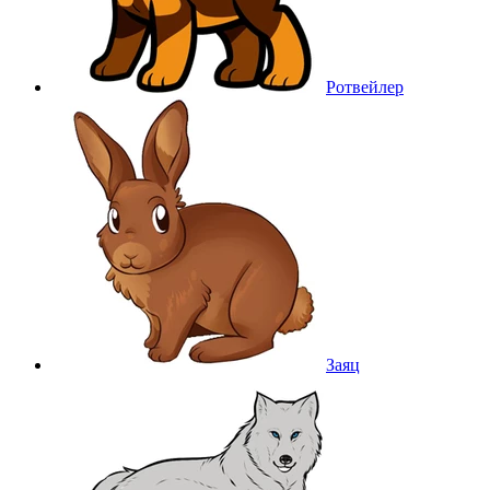
Ротвейлер
Заяц