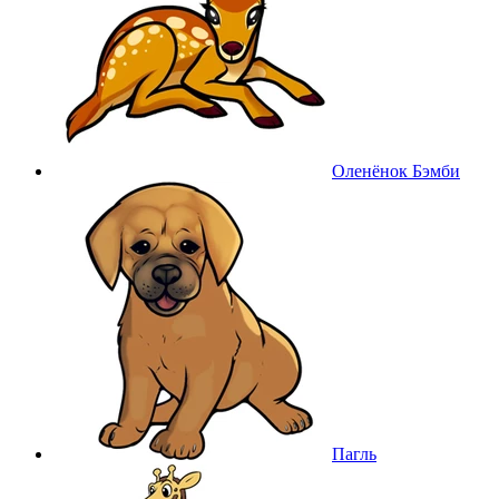
Оленёнок Бэмби
Пагль