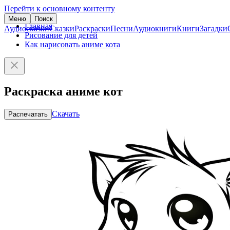
Перейти к основному контенту
Меню
Поиск
Главная
Аудиосказки
Сказки
Раскраски
Песни
Аудиокниги
Книги
Загадки
Рисование для детей
Как нарисовать аниме кота
Раскраска аниме кот
Скачать
Распечатать