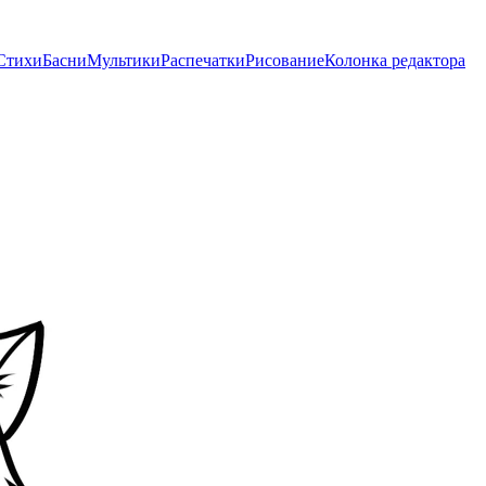
Стихи
Басни
Мультики
Распечатки
Рисование
Колонка редактора