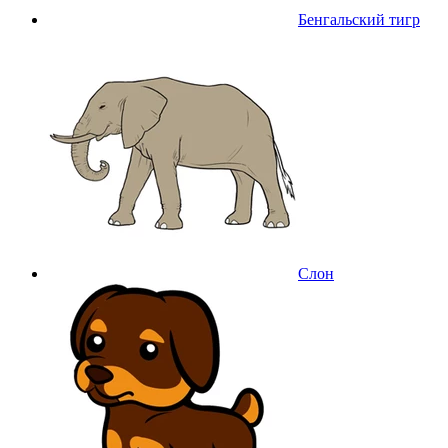
Бенгальский тигр
Слон