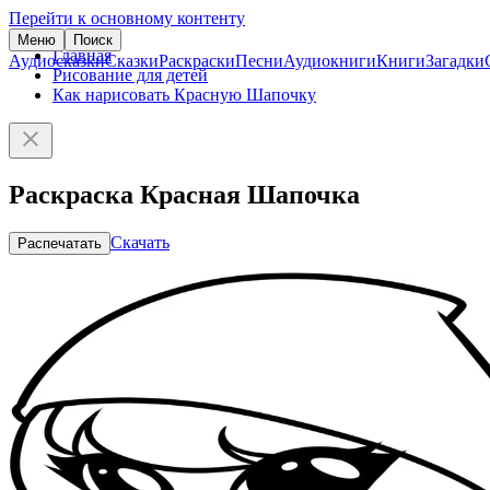
Перейти к основному контенту
Меню
Поиск
Главная
Аудиосказки
Сказки
Раскраски
Песни
Аудиокниги
Книги
Загадки
Рисование для детей
Как нарисовать Красную Шапочку
Раскраска Красная Шапочка
Скачать
Распечатать