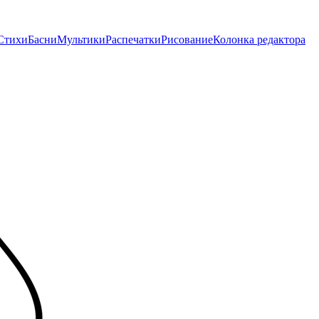
Стихи
Басни
Мультики
Распечатки
Рисование
Колонка редактора