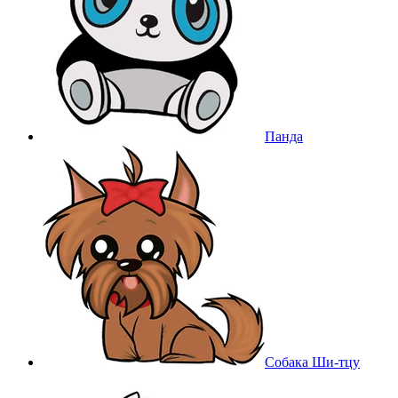
Панда
Собака Ши-тцу