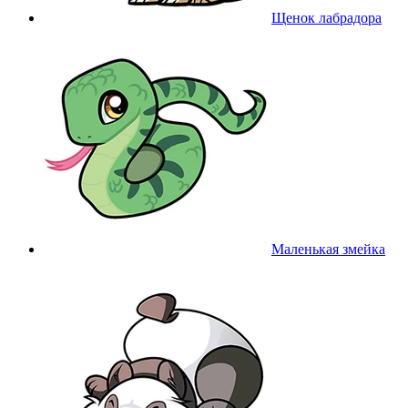
Щенок лабрадора
Маленькая змейка