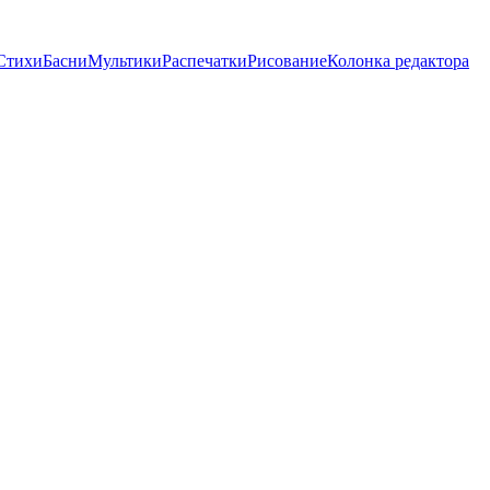
Стихи
Басни
Мультики
Распечатки
Рисование
Колонка редактора