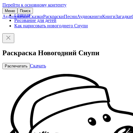
Перейти к основному контенту
Меню
Поиск
Главная
Аудиосказки
Сказки
Раскраски
Песни
Аудиокниги
Книги
Загадки
Рисование для детей
Как нарисовать новогоднего Снупи
Раскраска Новогодний Снупи
Скачать
Распечатать