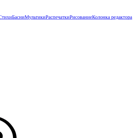
Стихи
Басни
Мультики
Распечатки
Рисование
Колонка редактора