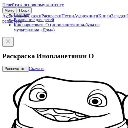
Перейти к основному контенту
Меню
Поиск
Главная
Аудиосказки
Сказки
Раскраски
Песни
Аудиокниги
Книги
Загадки
Рисование для детей
редактора
Как нарисовать О (инопланетянина-бува из
мультфильма «Дом»)
Раскраска Инопланетянин О
Скачать
Распечатать