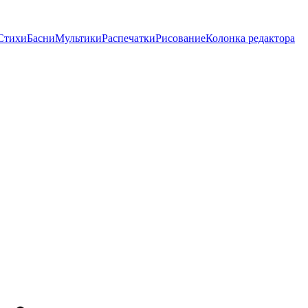
Стихи
Басни
Мультики
Распечатки
Рисование
Колонка редактора