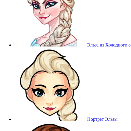
Эльза из Холодного с
Портрет Эльзы