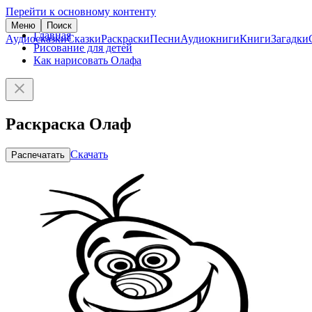
Перейти к основному контенту
Меню
Поиск
Главная
Аудиосказки
Сказки
Раскраски
Песни
Аудиокниги
Книги
Загадки
Рисование для детей
Как нарисовать Олафа
Раскраска Олаф
Скачать
Распечатать