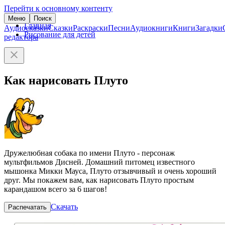
Перейти к основному контенту
Меню
Поиск
Главная
Аудиосказки
Сказки
Раскраски
Песни
Аудиокниги
Книги
Загадки
Рисование для детей
редактора
Как нарисовать Плуто
Дружелюбная собака по имени Плуто - персонаж
мультфильмов Дисней. Домашний питомец известного
мышонка Микки Мауса, Плуто отзывчивый и очень хороший
друг. Мы покажем вам, как нарисовать Плуто простым
карандашом всего за 6 шагов!
Скачать
Распечатать