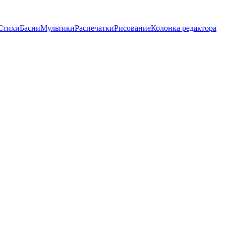
Стихи
Басни
Мультики
Распечатки
Рисование
Колонка редактора