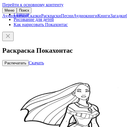
Перейти к основному контенту
Меню
Поиск
Главная
Аудиосказки
Сказки
Раскраски
Песни
Аудиокниги
Книги
Загадки
Рисование для детей
Как нарисовать Покахонтас
Раскраска Покахонтас
Скачать
Распечатать