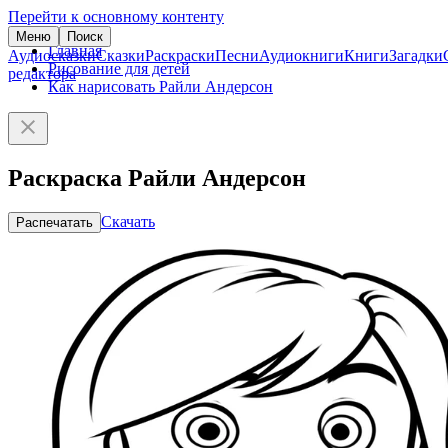
Перейти к основному контенту
Меню
Поиск
Главная
Аудиосказки
Сказки
Раскраски
Песни
Аудиокниги
Книги
Загадки
Рисование для детей
редактора
Как нарисовать Райли Андерсон
Раскраска Райли Андерсон
Скачать
Распечатать