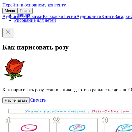
Перейти к основному контенту
Меню
Поиск
Главная
Аудиосказки
Сказки
Раскраски
Песни
Аудиокниги
Книги
Загадки
Рисование для детей
Как нарисовать розу
Как нарисовать розу, если вы никогда этого раньше не делали?
Скачать
Распечатать