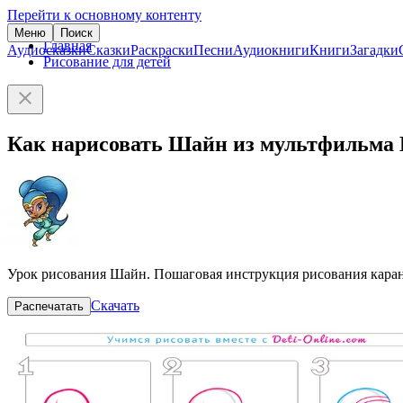
Перейти к основному контенту
Меню
Поиск
Главная
Аудиосказки
Сказки
Раскраски
Песни
Аудиокниги
Книги
Загадки
Рисование для детей
Как нарисовать Шайн из мультфильм
Урок рисования Шайн. Пошаговая инструкция рисования кара
Скачать
Распечатать