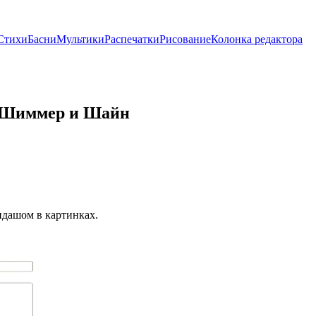
Стихи
Басни
Мультики
Распечатки
Рисование
Колонка редактора
а Шиммер и Шайн
ндашом в картинках.