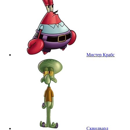
Мистер Крабс
Сквидвард