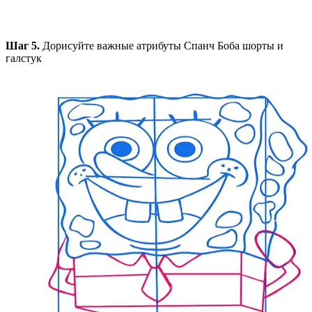
Шаг 5.
Дорисуйте важные атрибуты Спанч Боба шорты и
галстук