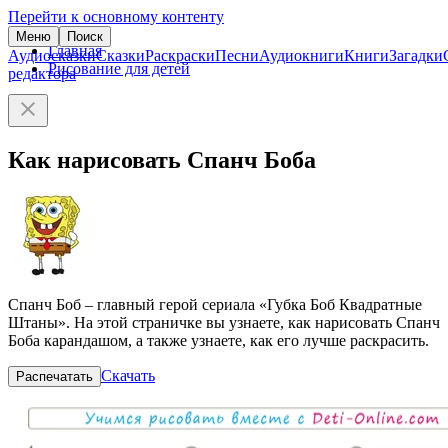
Перейти к основному контенту
Меню
Поиск
Главная
Аудиосказки
Сказки
Раскраски
Песни
Аудиокниги
Книги
Загадки
Рисование для детей
редактора
Как нарисовать Спанч Боба
Спанч Боб – главный герой сериала «Губка Боб Квадратные
Штаны». На этой страничке вы узнаете, как нарисовать Спанч
Боба карандашом, а также узнаете, как его лучше раскрасить.
Скачать
Распечатать