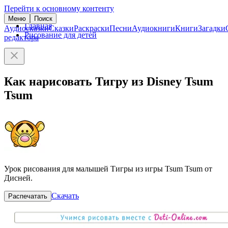
Перейти к основному контенту
Меню
Поиск
Главная
Аудиосказки
Сказки
Раскраски
Песни
Аудиокниги
Книги
Загадки
Рисование для детей
редактора
Как нарисовать Тигру из Disney Tsum
Tsum
Урок рисования для малышей Тигры из игры Tsum Tsum от
Дисней.
Скачать
Распечатать