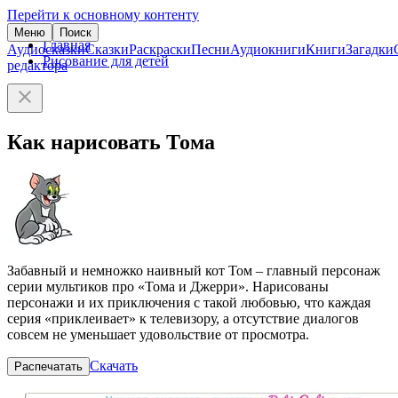
Перейти к основному контенту
Меню
Поиск
Главная
Аудиосказки
Сказки
Раскраски
Песни
Аудиокниги
Книги
Загадки
Рисование для детей
редактора
Как нарисовать Тома
Забавный и немножко наивный кот Том – главный персонаж
серии мультиков про «Тома и Джерри». Нарисованы
персонажи и их приключения с такой любовью, что каждая
серия «приклеивает» к телевизору, а отсутствие диалогов
совсем не уменьшает удовольствие от просмотра.
Скачать
Распечатать