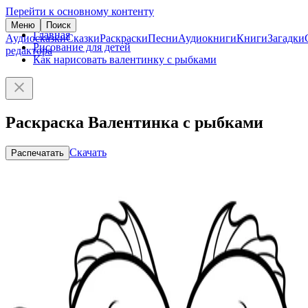
Перейти к основному контенту
Меню
Поиск
Главная
Аудиосказки
Сказки
Раскраски
Песни
Аудиокниги
Книги
Загадки
Рисование для детей
редактора
Как нарисовать валентинку с рыбками
Раскраска Валентинка с рыбками
Скачать
Распечатать