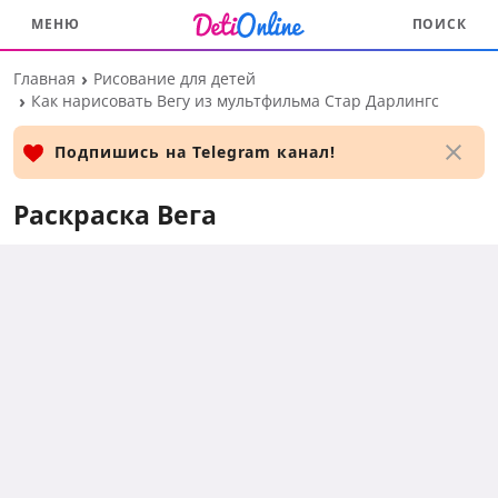
МЕНЮ
ПОИСК
Перейти
Главная
Рисование для детей
к
Как нарисовать Вегу из мультфильма Стар Дарлингс
основному
контенту
Подпишись на Telegram канал!
Раскраска Вега