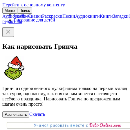
Перейти к основному контенту
Меню
Поиск
Главная
Аудиосказки
Сказки
Раскраски
Песни
Аудиокниги
Книги
Загадки
Рисование для детей
редактора
Как нарисовать Гринча
Гринч из одноименного мультфильма только на первый взгляд
так суров, однако ему, как и всем нам хочется настоящего
весёлого праздника. Нарисовать Гринча по предложенным
шагам очень просто!
Скачать
Распечатать