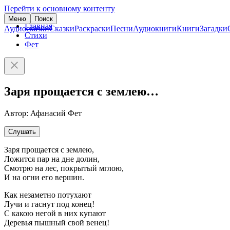
Перейти к основному контенту
Меню
Поиск
Главная
Аудиосказки
Сказки
Раскраски
Песни
Аудиокниги
Книги
Загадки
Стихи
Фет
Заря прощается с землею…
Автор: Афанасий Фет
Слушать
Заря прощается с землею,
Ложится пар на дне долин,
Смотрю на лес, покрытый мглою,
И на огни его вершин.
Как незаметно потухают
Лучи и гаснут под конец!
С какою негой в них купают
Деревья пышный свой венец!