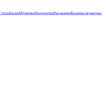
Стихи
Басни
Мультики
Распечатки
Рисование
Колонка редактора