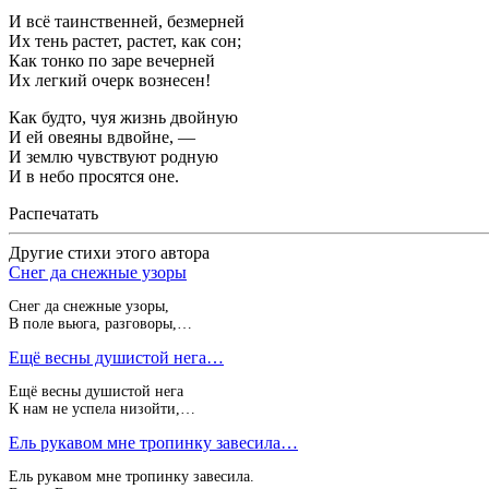
И всё таинственней, безмерней
Их тень растет, растет, как сон;
Как тонко по заре вечерней
Их легкий очерк вознесен!
Как будто, чуя жизнь двойную
И ей овеяны вдвойне, —
И землю чувствуют родную
И в небо просятся оне.
Распечатать
Другие стихи этого автора
Снег да снежные узоры
Снег да снежные узоры,
В поле вьюга, разговоры,…
Ещё весны душистой нега…
Ещё весны душистой нега
К нам не успела низойти,…
Ель рукавом мне тропинку завесила…
Ель рукавом мне тропинку завесила.