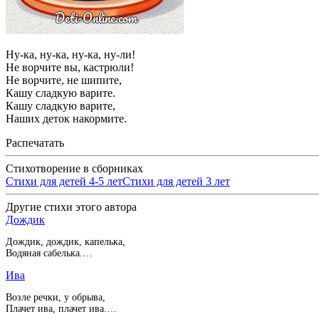
Ну-ка, ну-ка, ну-ка, ну-ли!
Не ворчите вы, кастрюли!
Не ворчите, не шипите,
Кашу сладкую варите.
Кашу сладкую варите,
Наших деток накормите.
Распечатать
Стихотворение в сборниках
Стихи для детей 4-5 лет
Стихи для детей 3 лет
Другие стихи этого автора
Дождик
Дождик, дождик, капелька,
Водяная сабелька.…
Ива
Возле речки, у обрыва,
Плачет ива, плачет ива.…