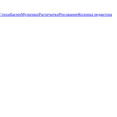
Стихи
Басни
Мультики
Распечатки
Рисование
Колонка редактора