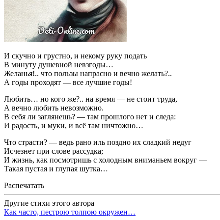
И скучно и грустно, и некому руку подать
В минуту душевной невзгоды…
Желанья!.. что пользы напрасно и вечно желать?..
А годы проходят — все лучшие годы!
Любить… но кого же?.. на время — не стоит труда,
А вечно любить невозможно.
В себя ли заглянешь? — там прошлого нет и следа:
И радость, и муки, и всё там ничтожно…
Что страсти? — ведь рано иль поздно их сладкий недуг
Исчезнет при слове рассудка;
И жизнь, как посмотришь с холодным вниманьем вокруг —
Такая пустая и глупая шутка…
Распечатать
Другие стихи этого автора
Как часто, пестрою толпою окружен…