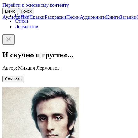
Перейти к основному контенту
Меню
Поиск
Главная
Аудиосказки
Сказки
Раскраски
Песни
Аудиокниги
Книги
Загадки
Стихи
Лермонтов
И скучно и грустно...
Автор: Михаил Лермонтов
Слушать