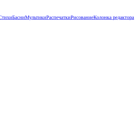
Стихи
Басни
Мультики
Распечатки
Рисование
Колонка редактора