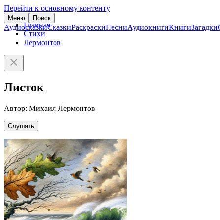
Перейти к основному контенту
Меню
Поиск
Главная
Аудиосказки
Сказки
Раскраски
Песни
Аудиокниги
Книги
Загадки
Стихи
Лермонтов
Листок
Автор: Михаил Лермонтов
Слушать