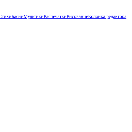
Стихи
Басни
Мультики
Распечатки
Рисование
Колонка редактора