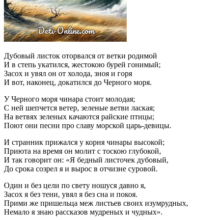
Дубовый листок оторвался от ветки родимой
И в степь укатился, жестокою бурей гонимый;
Засох и увял он от холода, зноя и горя
И вот, наконец, докатился до Черного моря.
У Черного моря чинара стоит молодая;
С ней шепчется ветер, зеленые ветви лаская;
На ветвях зеленых качаются райские птицы;
Поют они песни про славу морской царь-девицы.
И странник прижался у корня чинары высокой;
Приюта на время он молит с тоскою глубокой,
И так говорит он: «Я бедный листочек дубовый,
До срока созрел я и вырос в отчизне суровой.
Один и без цели по свету ношуся давно я,
Засох я без тени, увял я без сна и покоя.
Прими же пришельца меж листьев своих изумрудных,
Немало я знаю рассказов мудреных и чудных».