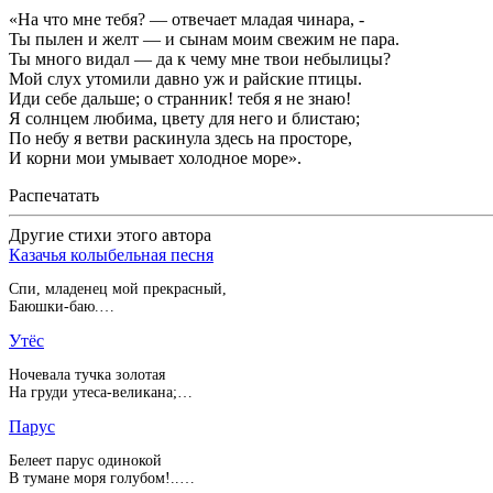
«На что мне тебя? — отвечает младая чинара, -
Ты пылен и желт — и сынам моим свежим не пара.
Ты много видал — да к чему мне твои небылицы?
Мой слух утомили давно уж и райские птицы.
Иди себе дальше; о странник! тебя я не знаю!
Я солнцем любима, цвету для него и блистаю;
По небу я ветви раскинула здесь на просторе,
И корни мои умывает холодное море».
Распечатать
Другие стихи этого автора
Казачья колыбельная песня
Спи, младенец мой прекрасный,
Баюшки-баю.…
Утёс
Ночевала тучка золотая
На груди утеса-великана;…
Парус
Белеет парус одинокой
В тумане моря голубом!..…