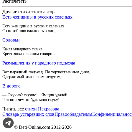
Распечатать
Другие стихи этого автора
Есть женщины в русских селеньях
Есть женщины в русских селеньях
С спокойною важностью лиц,…
Соловьи
Качая младшего сынка,
Крестьянка старшим говорила:…
Размышления у парадного подъезда
Вот парадный подъезд. По торжественным дням,
Одержимый холопским недугом,…
В дороге
— Скучно? скучно!.. Ямщик удалой,
Разгони чем-нибудь мою скуку!…
Читать все
стихи Некрасова
Словарь устаревших слов
Правообладателям
Конфиденциальнос
© Deti-Online.com 2012-2026