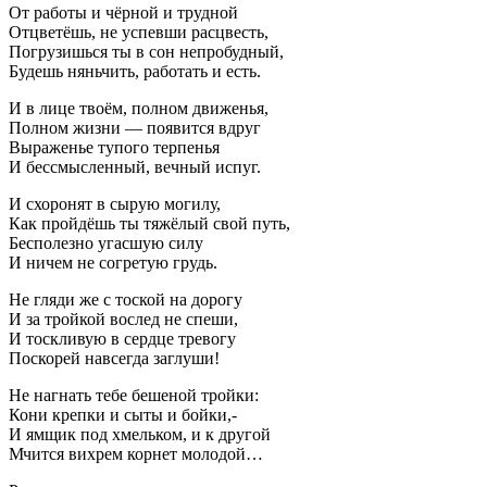
От работы и чёрной и трудной
Отцветёшь, не успевши расцвесть,
Погрузишься ты в сон непробудный,
Будешь няньчить, работать и есть.
И в лице твоём, полном движенья,
Полном жизни — появится вдруг
Выраженье тупого терпенья
И бессмысленный, вечный испуг.
И схоронят в сырую могилу,
Как пройдёшь ты тяжёлый свой путь,
Бесполезно угасшую силу
И ничем не согретую грудь.
Не гляди же с тоской на дорогу
И за тройкой вослед не спеши,
И тоскливую в сердце тревогу
Поскорей навсегда заглуши!
Не нагнать тебе бешеной тройки:
Кони крепки и сыты и бойки,-
И ямщик под хмельком, и к другой
Мчится вихрем корнет молодой…