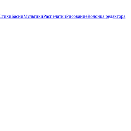
Стихи
Басни
Мультики
Распечатки
Рисование
Колонка редактора