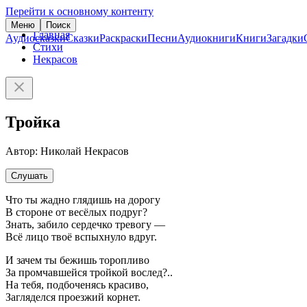
Перейти к основному контенту
Меню
Поиск
Главная
Аудиосказки
Сказки
Раскраски
Песни
Аудиокниги
Книги
Загадки
Стихи
Некрасов
Тройка
Автор: Николай Некрасов
Слушать
Что ты жадно глядишь на дорогу
В стороне от весёлых подруг?
Знать, забило сердечко тревогу —
Всё лицо твоё вспыхнуло вдруг.
И зачем ты бежишь торопливо
За промчавшейся тройкой вослед?..
На тебя, подбоченясь красиво,
Загляделся проезжий корнет.