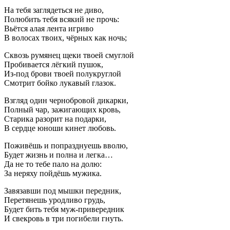
На тебя заглядеться не диво,
Полюбить тебя всякий не прочь:
Вьётся алая лента игриво
В волосах твоих, чёрных как ночь;
Сквозь румянец щеки твоей смуглой
Пробивается лёгкий пушок,
Из-под брови твоей полукруглой
Смотрит бойко лукавый глазок.
Взгляд один чернобровой дикарки,
Полный чар, зажигающих кровь,
Старика разорит на подарки,
В сердце юноши кинет любовь.
Поживёшь и попразднуешь вволю,
Будет жизнь и полна и легка…
Да не то тебе пало на долю:
За неряху пойдёшь мужика.
Завязавши под мышки передник,
Перетянешь уродливо грудь,
Будет бить тебя муж-привередник
И свекровь в три погибели гнуть.