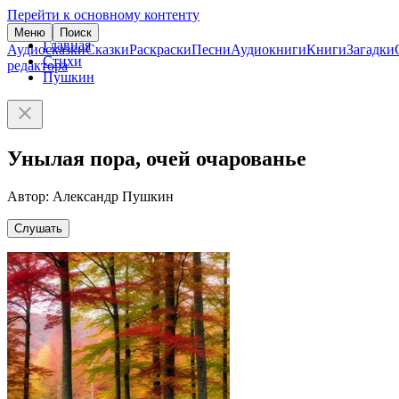
Перейти к основному контенту
Меню
Поиск
Главная
Аудиосказки
Сказки
Раскраски
Песни
Аудиокниги
Книги
Загадки
Стихи
редактора
Пушкин
Унылая пора, очей очарованье
Автор: Александр Пушкин
Слушать