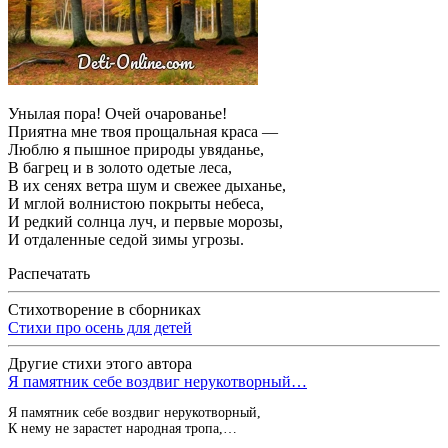
Унылая пора! Очей очарованье!
Приятна мне твоя прощальная краса —
Люблю я пышное природы увяданье,
В багрец и в золото одетые леса,
В их сенях ветра шум и свежее дыханье,
И мглой волнистою покрыты небеса,
И редкий солнца луч, и первые морозы,
И отдаленные седой зимы угрозы.
Распечатать
Стихотворение в сборниках
Стихи про осень для детей
Другие стихи этого автора
Я памятник себе воздвиг нерукотворный…
Я памятник себе воздвиг нерукотворный,
К нему не зарастет народная тропа,…