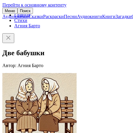
Перейти к основному контенту
Меню
Поиск
Главная
Аудиосказки
Сказки
Раскраски
Песни
Аудиокниги
Книги
Загадки
Стихи
Агния Барто
Две бабушки
Автор: Агния Барто