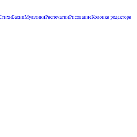
Стихи
Басни
Мультики
Распечатки
Рисование
Колонка редактора