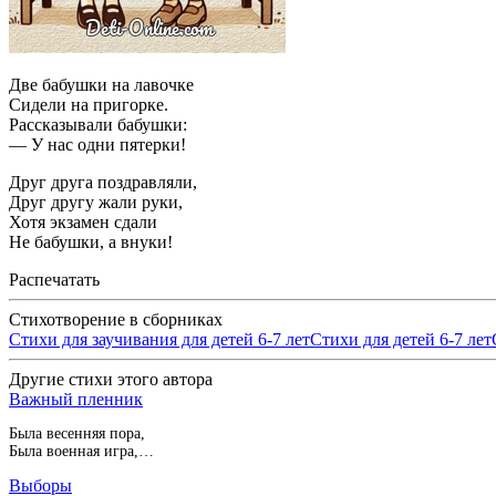
Две бабушки на лавочке
Сидели на пригорке.
Рассказывали бабушки:
— У нас одни пятерки!
Друг друга поздравляли,
Друг другу жали руки,
Хотя экзамен сдали
Не бабушки, а внуки!
Распечатать
Стихотворение в сборниках
Стихи для заучивания для детей 6-7 лет
Стихи для детей 6-7 лет
Другие стихи этого автора
Важный пленник
Была весенняя пора,
Была военная игра,…
Выборы