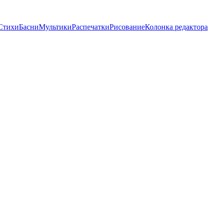
Стихи
Басни
Мультики
Распечатки
Рисование
Колонка редактора