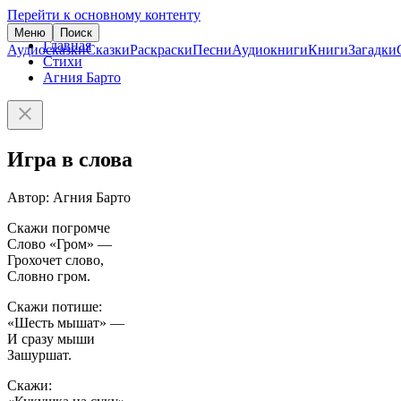
Перейти к основному контенту
Меню
Поиск
Главная
Аудиосказки
Сказки
Раскраски
Песни
Аудиокниги
Книги
Загадки
Стихи
Агния Барто
Игра в слова
Автор: Агния Барто
Скажи погромче
Слово «Гром» —
Грохочет слово,
Словно гром.
Скажи потише:
«Шесть мышат» —
И сразу мыши
Зашуршат.
Скажи: