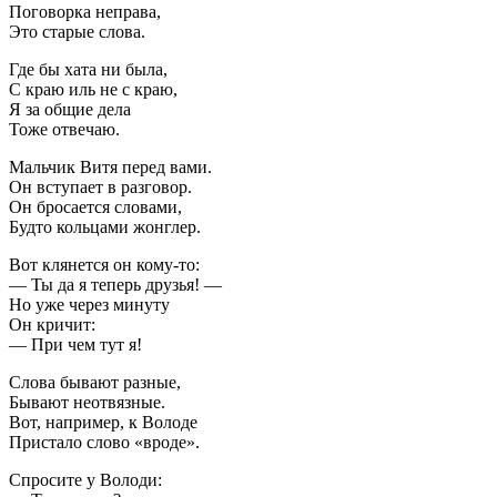
Поговорка неправа,
Это старые слова.
Где бы хата ни была,
С краю иль не с краю,
Я за общие дела
Тоже отвечаю.
Мальчик Витя перед вами.
Он вступает в разговор.
Он бросается словами,
Будто кольцами жонглер.
Вот клянется он кому-то:
— Ты да я теперь друзья! —
Но уже через минуту
Он кричит:
— При чем тут я!
Слова бывают разные,
Бывают неотвязные.
Вот, например, к Володе
Пристало слово «вроде».
Спросите у Володи: