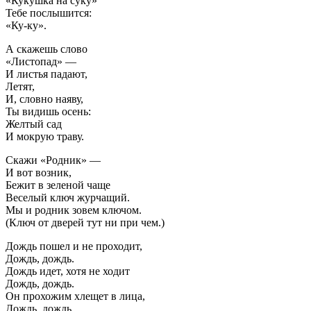
«Кукушка на суку»
Тебе послышится:
«Ку-ку».
А скажешь слово
«Листопад» —
И листья падают,
Летят,
И, словно наяву,
Ты видишь осень:
Желтый сад
И мокрую траву.
Скажи «Родник» —
И вот возник,
Бежит в зеленой чаще
Веселый ключ журчащий.
Мы и родник зовем ключом.
(Ключ от дверей тут ни при чем.)
Дождь пошел и не проходит,
Дождь, дождь.
Дождь идет, хотя не ходит
Дождь, дождь.
Он прохожим хлещет в лица,
Дождь, дождь.