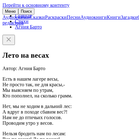
Перейти к основному контенту
Меню
Поиск
Главная
Аудиосказки
Сказки
Раскраски
Песни
Аудиокниги
Книги
Загадки
Стихи
редактора
Агния Барто
Лето на весах
Автор: Агния Барто
Есть в нашем лагере весы,
Не просто так, не для красы,-
Мы выясняем по утрам,
Кто пополнел, на сколько грамм.
Нет, мы не ходим в дальний лес:
А вдруг в походе сбавим вес?!
Нам не до птичьих голосов.
Проводим утро у весов.
Нельзя бродить нам по лесам: