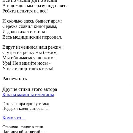
Все по часам! Да по весам!
А в дождь - мы сразу под навес.
Ребята ценятся на вес!
И сколько здесь бывает драм:
Сережа сбавил килограмм,
И долго ахал и стонал
Весь медицинский персонал.
Вдруг изменился наш режим:
С утра на речку мы бежим,
Мы обнимаемся, визжим...
Ура! Не вешайте носы -
У нас испортились весы!
Распечатать
Другие стихи этого автора
Как на мамины именины
Готова к празднику семья.
Подарки клеят сыновья…
Кому что...
Старички сидят в тени
Час, другой и третий.…