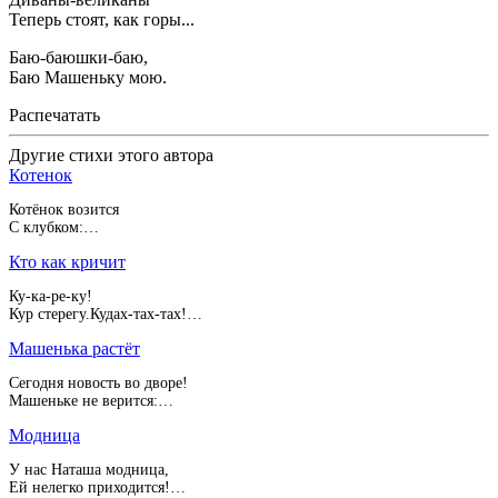
Теперь стоят, как горы...
Баю-баюшки-баю,
Баю Машеньку мою.
Распечатать
Другие стихи этого автора
Котенок
Котёнок возится
С клубком:…
Кто как кричит
Ку-ка-ре-ку!
Кур стерегу.Кудах-тах-тах!…
Машенька растёт
Сегодня новость во дворе!
Машеньке не верится:…
Модница
У нас Наташа модница,
Ей нелегко приходится!…