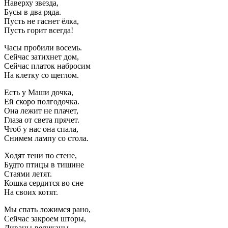
Наверху звезда,
Бусы в два ряда.
Пусть не гаснет ёлка,
Пусть горит всегда!
Часы пробили восемь.
Сейчас затихнет дом,
Сейчас платок набросим
На клетку со щеглом.
Есть у Маши дочка,
Ей скоро полгодочка.
Она лежит не плачет,
Глаза от света прячет.
Чтоб у нас она спала,
Снимем лампу со стола.
Ходят тени по стене,
Будто птицы в тишине
Стаями летят.
Кошка сердится во сне
На своих котят.
Мы спать ложимся рано,
Сейчас закроем шторы,
Диваны-великаны