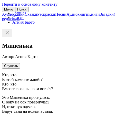
Перейти к основному контенту
Меню
Поиск
Главная
Аудиосказки
Сказки
Раскраски
Песни
Аудиокниги
Книги
Загадки
Стихи
редактора
Агния Барто
Машенька
Автор: Агния Барто
Слушать
Кто, кто
В этой комнате живёт?
Кто, кто
Вместе с солнышком встаёт?
Это Машенька проснулась,
С боку на бок повернулась
И, откинув одеяло,
Вдруг сама на ножки встала.