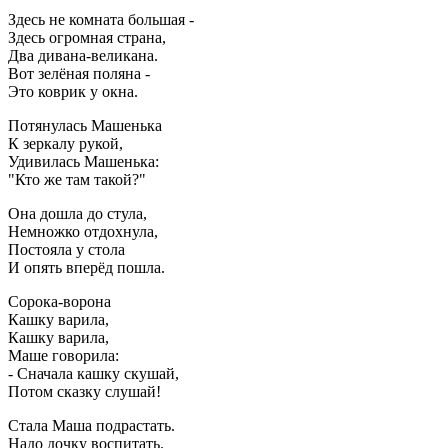
Здесь не комната большая -
Здесь огромная страна,
Два дивана-великана.
Вот зелёная поляна -
Это коврик у окна.
Потянулась Машенька
К зеркалу рукой,
Удивилась Машенька:
"Кто же там такой?"
Она дошла до стула,
Немножко отдохнула,
Постояла у стола
И опять вперёд пошла.
Сорока-ворона
Кашку варила,
Кашку варила,
Маше говорила:
- Сначала кашку скушай,
Потом сказку слушай!
Стала Маша подрастать.
Надо дочку воспитать.