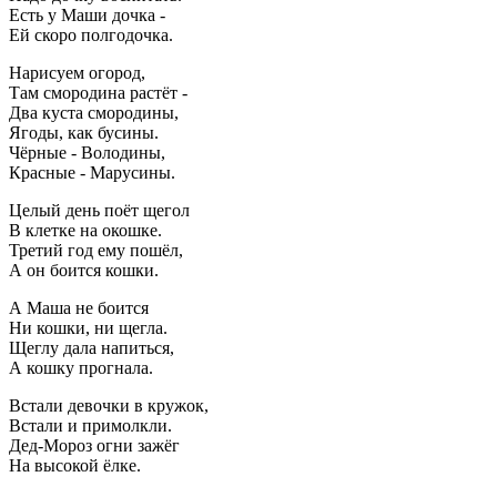
Есть у Маши дочка -
Ей скоро полгодочка.
Нарисуем огород,
Там смородина растёт -
Два куста смородины,
Ягоды, как бусины.
Чёрные - Володины,
Красные - Марусины.
Целый день поёт щегол
В клетке на окошке.
Третий год ему пошёл,
А он боится кошки.
А Маша не боится
Ни кошки, ни щегла.
Щеглу дала напиться,
А кошку прогнала.
Встали девочки в кружок,
Встали и примолкли.
Дед-Мороз огни зажёг
На высокой ёлке.