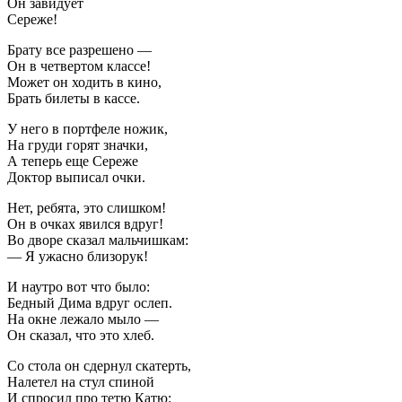
Он завидует
Сереже!
Брату все разрешено —
Он в четвертом классе!
Может он ходить в кино,
Брать билеты в кассе.
У него в портфеле ножик,
На груди горят значки,
А теперь еще Сереже
Доктор выписал очки.
Нет, ребята, это слишком!
Он в очках явился вдруг!
Во дворе сказал мальчишкам:
— Я ужасно близорук!
И наутро вот что было:
Бедный Дима вдруг ослеп.
На окне лежало мыло —
Он сказал, что это хлеб.
Со стола он сдернул скатерть,
Налетел на стул спиной
И спросил про тетю Катю: