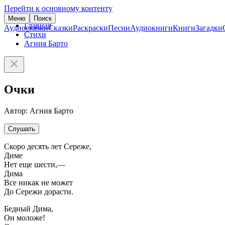
Перейти к основному контенту
Меню
Поиск
Главная
Аудиосказки
Сказки
Раскраски
Песни
Аудиокниги
Книги
Загадки
Стихи
Агния Барто
Очки
Автор: Агния Барто
Слушать
Скоро десять лет Сереже,
Диме
Нет еще шести,—
Дима
Все никак не может
До Сережи дорасти.
Бедный Дима,
Он моложе!