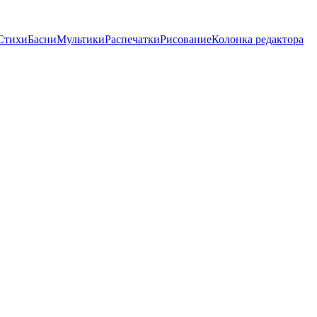
Стихи
Басни
Мультики
Распечатки
Рисование
Колонка редактора