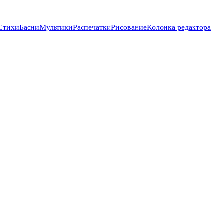
Стихи
Басни
Мультики
Распечатки
Рисование
Колонка редактора