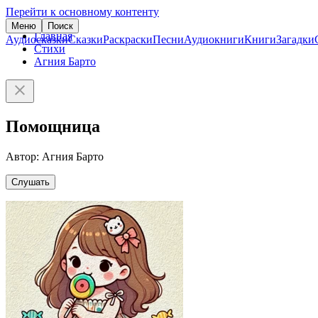
Перейти к основному контенту
Меню
Поиск
Главная
Аудиосказки
Сказки
Раскраски
Песни
Аудиокниги
Книги
Загадки
Стихи
Агния Барто
Помощница
Автор: Агния Барто
Слушать