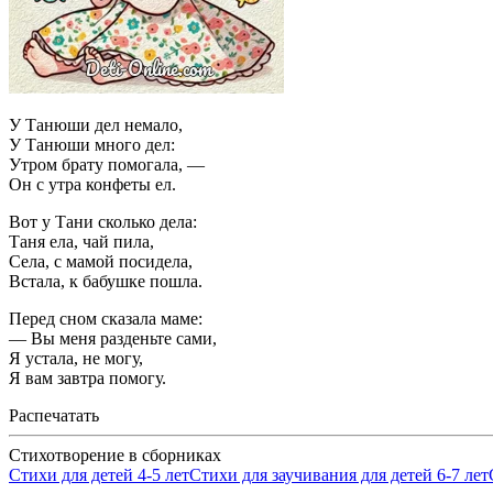
У Танюши дел немало,
У Танюши много дел:
Утром брату помогала, —
Он с утра конфеты ел.
Вот у Тани сколько дела:
Таня ела, чай пила,
Села, с мамой посидела,
Встала, к бабушке пошла.
Перед сном сказала маме:
— Вы меня разденьте сами,
Я устала, не могу,
Я вам завтра помогу.
Распечатать
Стихотворение в сборниках
Стихи для детей 4-5 лет
Стихи для заучивания для детей 6-7 лет