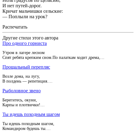
Ноль градусов по Цельсию,
И нет путей-дорог.
Кричат мальчишки сельские:
— Поплыли на урок?
Распечатать
Другие стихи этого автора
Про одного горниста
Утром в лагере лесном
Спят ребята крепким сном.По палаткам ходит дрема,…
Прощальный перепляс
Возле дома, на лугу,
В полдень — репетиция.…
Рыболовное звено
Берегитесь, окуни,
Карпы и плотвички!…
Ты идешь походным шагом
Ты идешь походным шагом,
Командиром будешь ты.…