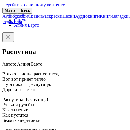
Перейти к основному контенту
Меню
Поиск
Главная
Аудиосказки
Сказки
Раскраски
Песни
Аудиокниги
Книги
Загадки
Стихи
редактора
Агния Барто
Распутица
Автор: Агния Барто
Вот-вот листва распустится,
Вот-вот придет тепло,
Ну, а пока — распутица,
Дороги развезло.
Распутица! Распутица!
Ручьи и ручейки
Как зазвенят,
Как пустятся
Бежать вперегонки.