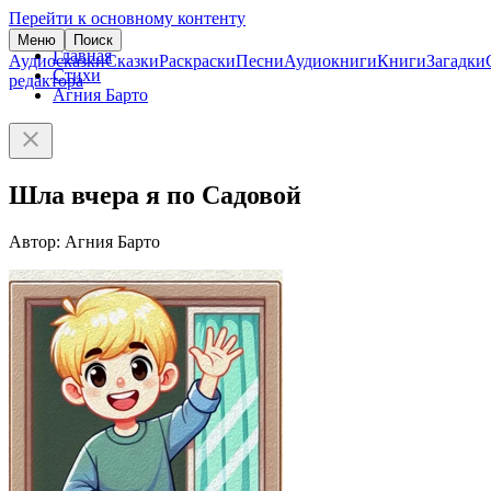
Перейти к основному контенту
Меню
Поиск
Главная
Аудиосказки
Сказки
Раскраски
Песни
Аудиокниги
Книги
Загадки
Стихи
редактора
Агния Барто
Шла вчера я по Садовой
Автор: Агния Барто