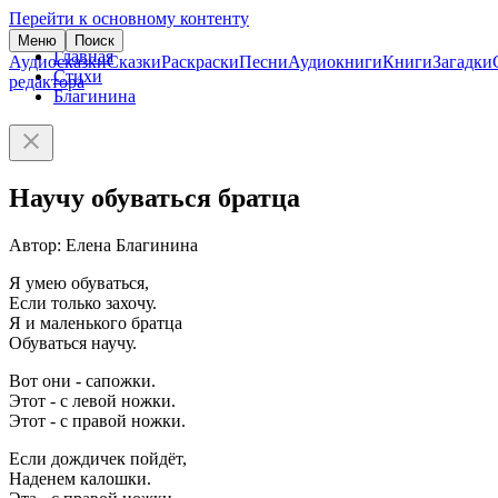
Перейти к основному контенту
Меню
Поиск
Главная
Аудиосказки
Сказки
Раскраски
Песни
Аудиокниги
Книги
Загадки
Стихи
редактора
Благинина
Научу обуваться братца
Автор: Елена Благинина
Я умею обуваться,
Если только захочу.
Я и маленького братца
Обуваться научу.
Вот они - сапожки.
Этот - с левой ножки.
Этот - с правой ножки.
Если дождичек пойдёт,
Наденем калошки.