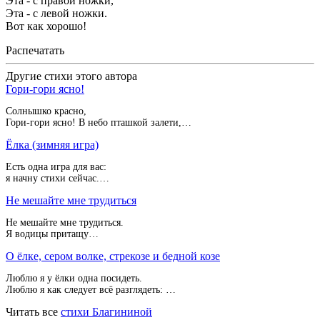
Эта - с правой ножки,
Эта - с левой ножки.
Вот как хорошо!
Распечатать
Другие стихи этого автора
Гори-гори ясно!
Солнышко красно,
Гори-гори ясно! В небо пташкой залети,…
Ёлка (зимняя игра)
Есть одна игра для вас:
я начну стихи сейчас.…
Не мешайте мне трудиться
Не мешайте мне трудиться.
Я водицы притащу…
О ёлке, сером волке, стрекозе и бедной козе
Люблю я у ёлки одна посидеть.
Люблю я как следует всё разглядеть: …
Читать все
стихи Благининой