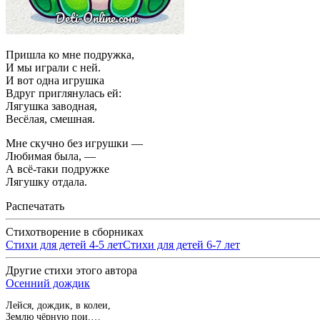
Пришла ко мне подружка,
И мы играли с ней.
И вот одна игрушка
Вдруг приглянулась ей:
Лягушка заводная,
Весёлая, смешная.
Мне скучно без игрушки —
Любимая была, —
А всё-таки подружке
Лягушку отдала.
Распечатать
Стихотворение в сборниках
Стихи для детей 4-5 лет
Стихи для детей 6-7 лет
Другие стихи этого автора
Осенний дождик
Лейся, дождик, в колеи,
Землю чёрную пои.…