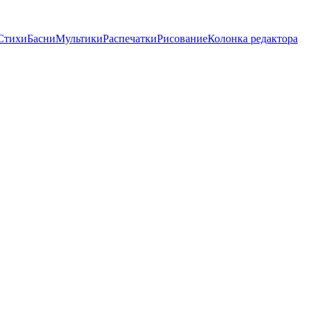
Стихи
Басни
Мультики
Распечатки
Рисование
Колонка редактора