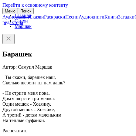
Перейти к основному контенту
Меню
Поиск
Главная
Аудиосказки
Сказки
Раскраски
Песни
Аудиокниги
Книги
Загадки
Стихи
редактора
Маршак
Барашек
Автор: Самуил Маршак
- Ты скажи, барашек наш,
Сколько шерсти ты нам дашь?
- Не стриги меня пока.
Дам я шерсти три мешка:
Один мешок - Хозяину,
Другой мешок - Хозяйке,
А третий - детям маленьким
На тёплые фуфайки.
Распечатать