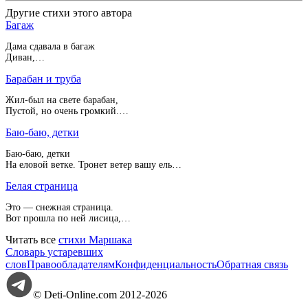
Другие стихи этого автора
Багаж
Дама сдавала в багаж
Диван,…
Барабан и труба
Жил-был на свете барабан,
Пустой, но очень громкий.…
Баю-баю, детки
Баю-баю, детки
На еловой ветке. Тронет ветер вашу ель…
Белая страница
Это — снежная страница.
Вот прошла по ней лисица,…
Читать все
стихи Маршака
Словарь устаревших
слов
Правообладателям
Конфиденциальность
Обратная связь
© Deti-Online.com 2012-2026