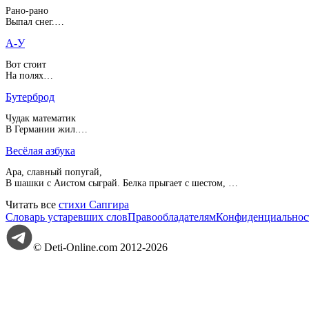
Рано-рано
Выпал снег.…
А-У
Вот стоит
На полях…
Бутерброд
Чудак математик
В Германии жил.…
Весёлая азбука
Ара, славный попугай,
В шашки с Аистом сыграй. Белка прыгает с шестом, …
Читать все
стихи Сапгира
Словарь устаревших слов
Правообладателям
Конфиденциальнос
© Deti-Online.com 2012-2026