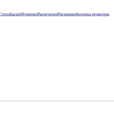
Стихи
Басни
Мультики
Распечатки
Рисование
Колонка редактора