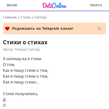
МЕНЮ
ПОИСК
Перейти
Главная
Стихи
Сапгир
к
основному
Подпишись на Telegram канал!
контенту
Стихи о стихах
Автор: Генрих Сапгир
А напишу-ка я стихи
О том,
Как я пишу стихи о том,
Как я пишу стихи о том,
Как я пишу стихи...
Стихи получились
Д
Л