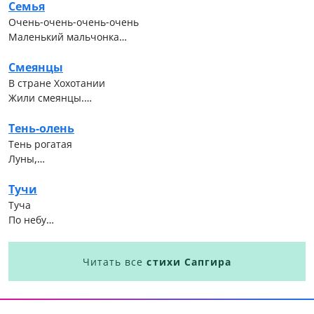
Семья
Очень-очень-очень-очень
Маленький мальчонка…
Смеянцы
В стране Хохотании
Жили смеянцы.…
Тень-олень
Тень рогатая
Луны,…
Тучи
Туча
По небу…
Читать все
стихи Сапгира